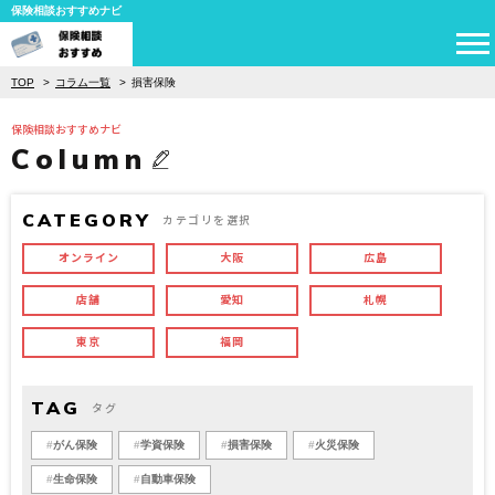
保険相談おすすめナビ
TOP
コラム一覧
損害保険
保険相談おすすめナビ
Column
CATEGORY
カテゴリを選択
オンライン
大阪
広島
店舗
愛知
札幌
東京
福岡
TAG
タグ
がん保険
学資保険
損害保険
火災保険
生命保険
自動車保険