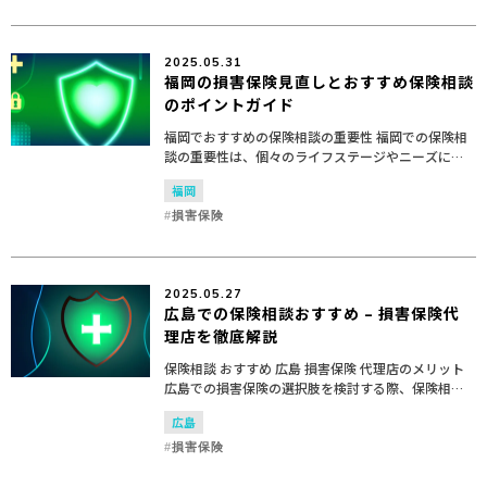
2025.05.31
福岡の損害保険見直しとおすすめ保険相談
のポイントガイド
福岡でおすすめの保険相談の重要性 福岡での保険相
談の重要性は、個々のライフステージやニーズに合
わせた最適な保障を見つけるために欠かせません。
福岡
保険見直しを行うことで、現在の生活状況や将来の
計画に適した保...
損害保険
2025.05.27
広島での保険相談おすすめ – 損害保険代
理店を徹底解説
保険相談 おすすめ 広島 損害保険 代理店のメリット
広島での損害保険の選択肢を検討する際、保険相談
を通じて地域に特化した損害保険代理店を利用する
広島
ことは、多くのメリットがあります。 地域密着型の
サービ...
損害保険