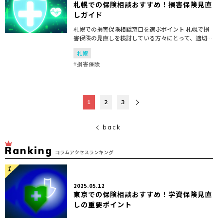
札幌での保険相談おすすめ！損害保険見直
しガイド
札幌での損害保険相談窓口を選ぶポイント 札幌で損
害保険の見直しを検討している方々にとって、適切
な保険相談窓口を選ぶことは非常に重要です。保険
札幌
相談を行う際には、以下のポイントを考慮すること
で、より満足の...
損害保険
1
2
3
back
Ranking
コラムアクセスランキング
2025.05.12
東京での保険相談おすすめ！学資保険見直
しの重要ポイント