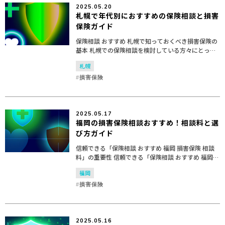
2025.05.20
札幌で年代別におすすめの保険相談と損害
保険ガイド
保険相談 おすすめ 札幌で知っておくべき損害保険の
基本 札幌での保険相談を検討している方々にとっ
て、損害保険の基本的な理解は非常に重要です。損害
札幌
保険は、予期せぬ事故や災害から生じる経済的損失
を補償する...
損害保険
2025.05.17
福岡の損害保険相談おすすめ！相談料と選
び方ガイド
信頼できる「保険相談 おすすめ 福岡 損害保険 相談
料」の重要性 信頼できる「保険相談 おすすめ 福岡
損害保険 相談料」の重要性 保険相談は、私たちの生
福岡
活において非常に重要な役割を果たしています。特...
損害保険
2025.05.16