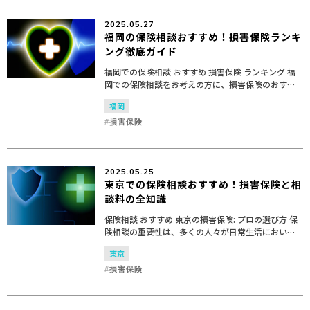
2025.05.27
福岡の保険相談おすすめ！損害保険ランキ
ング徹底ガイド
福岡での保険相談 おすすめ 損害保険 ランキング 福
岡での保険相談をお考えの方に、損害保険のおすす
め窓口をランキング形式でご紹介します。各店舗の
福岡
特徴やサービス内容を詳しく解説し、最適な保険相
談の選択肢...
損害保険
2025.05.25
東京での保険相談おすすめ！損害保険と相
談料の全知識
保険相談 おすすめ 東京の損害保険: プロの選び方 保
険相談の重要性は、多くの人々が日常生活において
直面するリスクを理解し、適切な損害保険を選ぶた
東京
めに欠かせない要素です。特に東京のような大都市
では、多...
損害保険