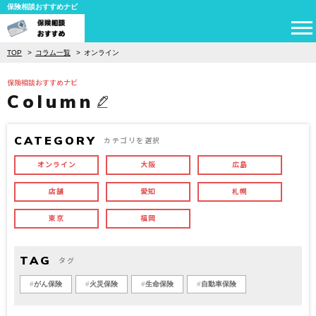
保険相談おすすめナビ
TOP
コラム一覧
オンライン
保険相談おすすめナビ
Column
CATEGORY
カテゴリを選択
オンライン
大阪
広島
店舗
愛知
札幌
東京
福岡
TAG
タグ
がん保険
火災保険
生命保険
自動車保険