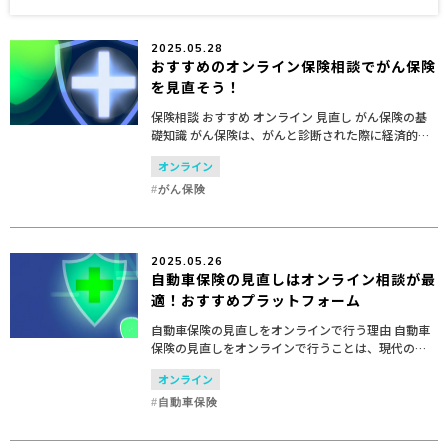
2025.05.28
おすすめのオンライン保険相談でがん保険
を見直そう！
保険相談 おすすめ オンライン 見直し がん保険の基
礎知識 がん保険は、がんと診断された際に経済的な
支援を提供するための保険です。近年、がんの罹患
オンライン
率が増加しており、がん保険の重要性が高まってい
ます。こ...
がん保険
2025.05.26
自動車保険の見直しはオンライン相談が最
適！おすすめプラットフォーム
自動車保険の見直しをオンラインで行う理由 自動車
保険の見直しをオンラインで行うことは、現代のラ
イフスタイルにおいて多くの利点を提供します。特
オンライン
に、対面での保険相談と比較して、オンラインでの
手続きは以下の...
自動車保険