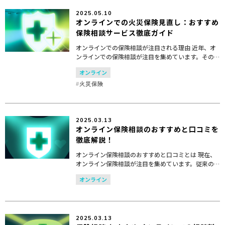
2025.05.10
オンラインでの火災保険見直し：おすすめ
保険相談サービス徹底ガイド
オンラインでの保険相談が注目される理由 近年、オ
ンラインでの保険相談が注目を集めています。その
理由として、以下のポイントが挙げられます。 1. 時
オンライン
間と場所を選ばない柔軟性 オンライン保険相談は、
インタ...
火災保険
2025.03.13
オンライン保険相談のおすすめと口コミを
徹底解説！
オンライン保険相談のおすすめと口コミとは 現在、
オンライン保険相談が注目を集めています。従来の
対面方式に代わり、デジタルプラットフォームを利
オンライン
用することで、自分のペースで簡単に保険に関する
相談ができるよ...
2025.03.13