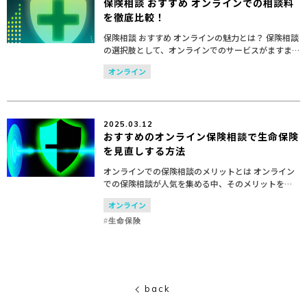
保険相談 おすすめ オンラインでの相談料
を徹底比較！
保険相談 おすすめ オンラインの魅力とは？ 保険相談
の選択肢として、オンラインでのサービスがますま
す注目されています。その理由は、手軽さや効率性
オンライン
に加え、多様なニーズに応じた柔軟なサービスを提
供できるか...
2025.03.12
おすすめのオンライン保険相談で生命保険
を見直しする方法
オンラインでの保険相談のメリットとは オンライン
での保険相談が人気を集める中、そのメリットを理
解することは非常に重要です。ここでは、特に手軽
オンライン
さ、時間と場所の選ばなさ、専門家からの情報提供
の利点について...
生命保険
back