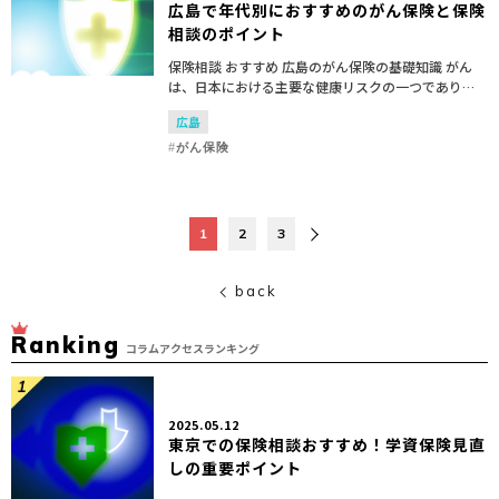
広島で年代別におすすめのがん保険と保険
相談のポイント
保険相談 おすすめ 広島のがん保険の基礎知識 がん
は、日本における主要な健康リスクの一つであり、
広島を含む全国で多くの方々がその影響を受けてい
広島
ます。がん保険は、がんと診断された際の経済的負
担を軽減する...
がん保険
1
2
3
back
Ranking
コラムアクセスランキング
2025.05.12
東京での保険相談おすすめ！学資保険見直
しの重要ポイント