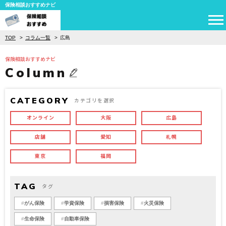
保険相談おすすめナビ
TOP
コラム一覧
広島
保険相談おすすめナビ
Column
CATEGORY
カテゴリを選択
オンライン
大阪
広島
店舗
愛知
札幌
東京
福岡
TAG
タグ
がん保険
学資保険
損害保険
火災保険
生命保険
自動車保険