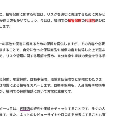
に、
損害保険
に関する相談は、リスクを適切に管理するために欠かせ
か迷う方も多いでしょう。今回は、福岡での
損害保険
の
代理店
選びに
します。
一の事故や災害に備えるための保障を提供しますが、その内容や必要
談することで、自分に合った保険商品や補償内容を納得した上で選ぶ
で、リスク管理に関する理解を深め、自分自身や家族の安全を守る手
災保険、地震保険、自動車保険、賠償責任保険など多岐にわたりま
は地震による損害をカバーします。自動車保険も、人身傷害や物損事
が、福岡での
保険相談
において非常に重要です。
ず一つ目は、
代理店
の評判や実績をチェックすることです。多くの人
ます。また、ネットのレビューサイトや口コミを参考にすることも有