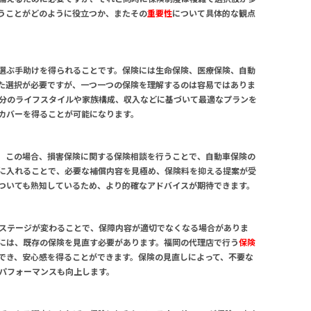
うことがどのように役立つか、またその
重要性
について具体的な観点
選ぶ手助けを得られることです。保険には生命保険、医療保険、自動
た選択が必要ですが、一つ一つの保険を理解するのは容易ではありま
分のライフスタイルや家族構成、収入などに基づいて最適なプランを
カバーを得ることが可能になります。
。この場合、損害保険に関する
保険相談
を行うことで、自動車保険の
に入れることで、必要な補償内容を見極め、保険料を抑える提案が受
ついても熟知しているため、より的確なアドバイスが期待できます。
ステージが変わることで、保障内容が適切でなくなる場合がありま
には、既存の保険を見直す必要があります。福岡の代理店で行う
保険
でき、安心感を得ることができます。保険の見直しによって、不要な
パフォーマンスも向上します。