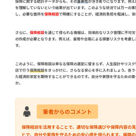
保険に関する統計データからも、その
重要性
が浮き彫りになります。例え
を理解していないという結果が出ています。このような状況では万一の事
し、必要な箇所を
保険相談
で明確にすることが、経済的負担を軽減し、安
さらに、
保険相談
を通じて得られる情報は、将来的なリスク管理に不可欠
の作成が必要となります。例えば、豪雨や台風による損害リスクを考慮し
す。
このように、保険相談は単なる保険の選定に留まらず、人生設計やリスク
店で行う
保険相談
をきっかけに、さらなる安心を手に入れましょう。各ラ
た経済的安定を期待することができるのです。自分や家族を守るための第
か。
筆者からのコメント
保険相談を活用することで、適切な保険選びや保障内容の見
とで、自分や家族を守るための安心感を得られます。福岡の