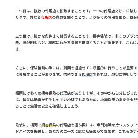
二つ目は、複数の
代理店
で相談することです。一つの
代理店
だけに相談し
ります。異なる
代理店
の意見を聞くことで、より多くの情報を集め、自分
三つ目は、細かな条件まで確認することです。
損害保険
は、多くのプラン
無、年齢制限など、細部にわたる情報を確認することが重要です。これに
す。
さらに、
保険相談
の際には、質問を遠慮せずに積極的に行うことが重要で
に発展することがあります。信頼できる
代理店
であれば、親切に説明して
福岡には多くの
損害保険
の
代理店
がありますが、その中から自分にぴった
に、福岡は地震が発生しやすい地域でもあるため、地震保険の重要性も見
ることで生活の安全を確保しましょう。
最後に、福岡で
損害保険
の
代理店
を選ぶ際には、専門知識を持つスタッフ
ドバイスを提供し、あなたのニーズに応じた提案ができます。これらのポ