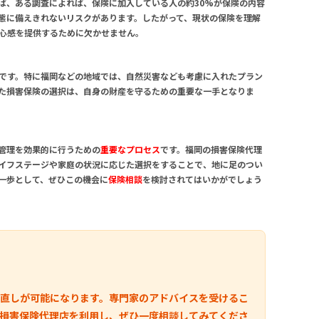
ば、ある調査によれば、保険に加入している人の約30%が保険の内容
態に備えきれないリスクがあります。したがって、現状の保険を理解
心感を提供するために欠かせません。
です。特に福岡などの地域では、自然災害なども考慮に入れたプラン
た損害保険の選択は、自身の財産を守るための重要な一手となりま
管理を効果的に行うための
重要なプロセス
です。福岡の損害保険代理
イフステージや家庭の状況に応じた選択をすることで、地に足のつい
一歩として、ぜひこの機会に
保険相談
を検討されてはいかがでしょう
直しが可能になります。専門家のアドバイスを受けるこ
損害保険代理店を利用し、ぜひ一度相談してみてくださ