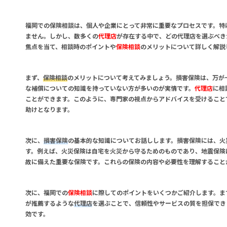
福岡での
保険相談
は、個人や企業にとって非常に重要なプロセスです。特
ません。しかし、数多くの
代理店
が存在する中で、どの
代理店
を選ぶべき
焦点を当て、相談時のポイントや
保険相談
のメリットについて詳しく解説
まず、
保険相談
のメリットについて考えてみましょう。損害保険は、万が
な補償についての知識を持っていない方が多いのが実情です。
代理店
に相
ことができます。このように、専門家の視点からアドバイスを受けること
助けとなります。
次に、
損害保険
の基本的な知識についてお話しします。損害保険には、火
す。例えば、火災保険は自宅を火災から守るためのものであり、地震保険
故に備えた重要な保険です。これらの保険の内容や必要性を理解すること
次に、福岡での
保険相談
に際してのポイントをいくつかご紹介します。ま
が推薦するような
代理店
を選ぶことで、信頼性やサービスの質を担保でき
効です。