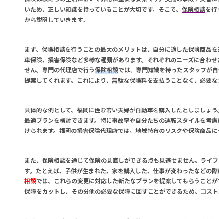
いため、正しい知識を持っていることが大切です。そこで、
保険相談
を行
から説明していきます。
まず、
保険相談
を行うことの最大のメリットは、自分に適した保険商品を
車保険、損害保険など多様な種類があります。それぞれのニーズに合わせ
せん。専門の代理店で行う
保険相談
では、専門知識を持ったスタッフが自
提案してくれます。これにより、無駄な保険料を支払うことなく、必要な
具体的な例として、福岡に住む若い夫婦が自動車を購入したとしましょう
最適プランを検討できます。特に事故率や自分たちの運転スタイルを考慮
けられます。福岡の損害保険代理店では、地域特有のリスクや保険商品に
また、
保険相談
を通じて保険の見直しができる点も見逃せません。ライフ
す。たとえば、子供が生まれた、家を購入した、仕事が変わったなどの際
相談
では、これらの変更に対応した新たなプランを提案してもらうことが
保障をカットし、その分他の必要な保障に回すことができるため、コスト