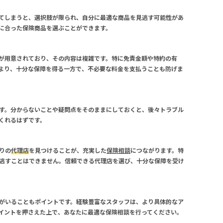
てしまうと、選択肢が限られ、自分に最適な商品を見逃す可能性があ
に合った保険商品を選ぶことができます。
が用意されており、その内容は複雑です。特に免責金額や特約の有
より、十分な保障を得る一方で、不必要な料金を支払うことも防げま
す。分からないことや疑問点をそのままにしておくと、後々トラブル
くれるはずです。
りの
代理店
を見つけることが、充実した
保険相談
につながります。特
逃すことはできません。信頼できる
代理店
を選び、十分な保障を受け
がいることもポイントです。経験豊富なスタッフは、より具体的なア
イントを押さえた上で、あなたに最適な
保険相談
を行ってください。