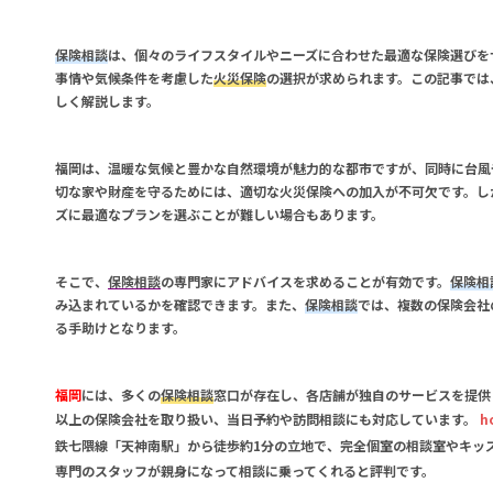
保険相談
は、個々のライフスタイルやニーズに合わせた最適な保険選びを
事情や気候条件を考慮した
火災保険
の選択が求められます。この記事では
しく解説します。
福岡
は、温暖な気候と豊かな自然環境が魅力的な都市ですが、同時に台風
切な家や財産を守るためには、適切な
火災保険
への加入が不可欠です。し
ズに最適なプランを選ぶことが難しい場合もあります。
そこで、
保険相談
の専門家にアドバイスを求めることが有効です。
保険相
み込まれているかを確認できます。また、
保険相談
では、複数の保険会社
る手助けとなります。
福岡
には、多くの
保険相談
窓口が存在し、各店舗が独自のサービスを提供
以上の保険会社を取り扱い、当日予約や訪問相談にも対応しています。
h
鉄七隈線「天神南駅」から徒歩約1分の立地で、完全個室の相談室やキッ
専門のスタッフが親身になって相談に乗ってくれると評判です。