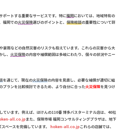
サポートする重要なサービスです。特に
福岡
においては、地域特有の
、
福岡
での
火災保険
選びのポイントと、
保険相談
の重要性について詳
や豪雨などの自然災害のリスクも抱えています。これらの災害から大
かし、
火災保険
の内容や補償範囲は多岐にわたり、個々の状況やニー
談
を通じて、現在の
火災保険
の内容を見直し、必要な補償が適切に組
のプランを比較検討できるため、より自分に合った
火災保険
を見つけ
しています。例えば、
ほけんの110番 博多バスターミナル店
は、40社
oken-all.co.jp
また、
保険市場 福岡コンサルティングプラザ
は、地下
ズスペースを完備しています。
hoken-all.co.jp
これらの店舗では、