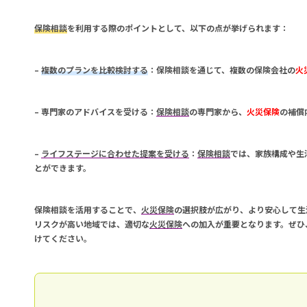
保険相談
を利用する際のポイントとして、以下の点が挙げられます：
–
複数のプランを比較検討する
：
保険相談
を通じて、複数の保険会社の
火
–
専門家のアドバイスを受ける
：
保険相談
の専門家から、
火災保険
の補償
–
ライフステージに合わせた提案を受ける
：
保険相談
では、家族構成や生
とができます。
保険相談
を活用することで、
火災保険
の選択肢が広がり、より安心して生
リスクが高い地域では、適切な
火災保険
への加入が重要となります。ぜひ
けてください。