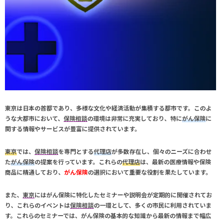
東京は日本の首都であり、多様な文化や経済活動が集積する都市です。このよ
うな大都市において、
保険相談
の環境は非常に充実しており、特に
がん保険
に
関する情報やサービスが豊富に提供されています。
東京
では、
保険相談
を専門とする
代理店
が多数存在し、個々のニーズに合わせ
た
がん保険
の提案を行っています。これらの
代理店
は、最新の医療情報や保険
商品に精通しており、
がん保険
の選択において重要な役割を果たしています。
また、
東京
には
がん保険
に特化したセミナーや説明会が定期的に開催されてお
り、これらのイベントは
保険相談
の一環として、多くの市民に利用されていま
す。これらのセミナーでは、
がん保険
の基本的な知識から最新の情報まで幅広