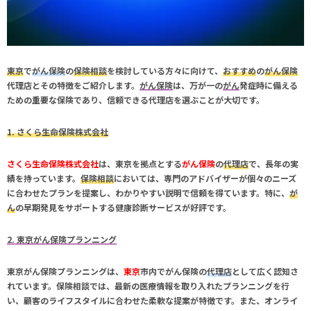
東京
で
がん保険
の
保険相談
を検討している方々に向けて、
おすすめ
の
がん保険
代理店とその特徴をご紹介します。
がん保険
は、万が一の
がん
発症時に備える
ための重要な保険であり、信頼できる
代理店
を選ぶことが大切です。
1. さくら生命保険株式会社
さくら生命保険株式会社
は、
東京
を拠点とする
がん保険
の
代理店
で、長年の実
績を持っています。
保険相談
においては、専門のアドバイザーが個々のニーズ
に合わせたプランを提案し、わかりやすい説明で信頼を得ています。特に、
が
ん
の早期発見をサポートする健康診断サービスが好評です。
2. 東京がん保険プランニング
東京がん保険プランニング
は、
東京
市内で
がん保険
の
代理店
として広く認知さ
れています。
保険相談
では、最新の医療情報を取り入れたプランニングを行
い、顧客のライフスタイルに合わせた柔軟な提案が特徴です。また、オンライ