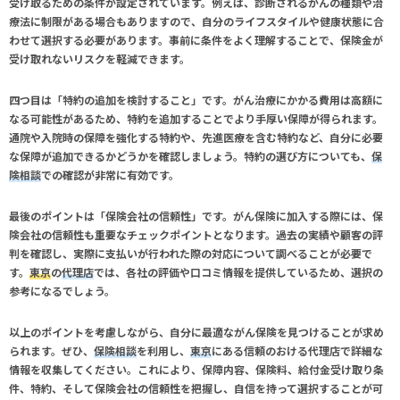
受け取るための条件が設定されています。例えば、診断されるがんの種類や治
療法に制限がある場合もありますので、自分のライフスタイルや健康状態に合
わせて選択する必要があります。事前に条件をよく理解することで、保険金が
受け取れないリスクを軽減できます。
四つ目は「特約の追加を検討すること」です。がん治療にかかる費用は高額に
なる可能性があるため、特約を追加することでより手厚い保障が得られます。
通院や入院時の保障を強化する特約や、先進医療を含む特約など、自分に必要
な保障が追加できるかどうかを確認しましょう。特約の選び方についても、
保
険相談
での確認が非常に有効です。
最後のポイントは「保険会社の信頼性」です。がん保険に加入する際には、保
険会社の信頼性も重要なチェックポイントとなります。過去の実績や顧客の評
判を確認し、実際に支払いが行われた際の対応について調べることが必要で
す。
東京
の
代理店
では、各社の評価や口コミ情報を提供しているため、選択の
参考になるでしょう。
以上のポイントを考慮しながら、自分に最適ながん保険を見つけることが求め
られます。ぜひ、
保険相談
を利用し、
東京
にある信頼のおける
代理店
で詳細な
情報を収集してください。これにより、保障内容、保険料、給付金受け取り条
件、特約、そして保険会社の信頼性を把握し、自信を持って選択することが可