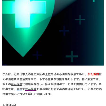
がんは、近年日本人の死亡原因の上位を占める深刻な疾患であり、
がん保険
は
その治療費や生活費をサポートする重要な役割を果たします。特に
東京
では、
多くの
がん保険
代理店が存在し、各々が独自のサービスを提供しています。本
記事では、
東京
で
がん保険
を選ぶ際におすすめの代理店を紹介し、それぞれの
特徴や強みについて詳しく説明します。
1. 代理店A