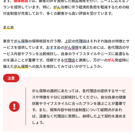
ます。
保険相談
では、顧客の声を反映した商品開発を行い、ニーズに応えるプ
ランを提供しています。特に、
がん
治療に伴う経済的負担を軽減するための給
付金制度が充実しており、多くの顧客から高い評価を受けています。
まとめ
東京
で
がん保険
の
保険相談
を行う際、上記の
代理店
はそれぞれ独自の特徴とサ
ービスを提供しています。
おすすめ
の
がん保険
を選ぶためには、各
代理店
のサ
ービス内容やプランを比較検討し、自身のライフスタイルやニーズに最適なも
のを選ぶことが重要です。信頼できる
代理店
と連携し、万が一の
がん
発症時に
備えた
がん保険
への加入を検討してみてはいかがでしょうか。
注意
がん保険の選択にあたっては、各代理店の提供するサービ
スや特徴を十分に比較検討してください。自分自身の健康
状態やライフスタイルに合ったプランを選ぶことが重要で
す。また、保険内容や給付金制度について疑問点があれ
ば、遠慮なく代理店に質問し、納得した上で契約を進めま
しょう。