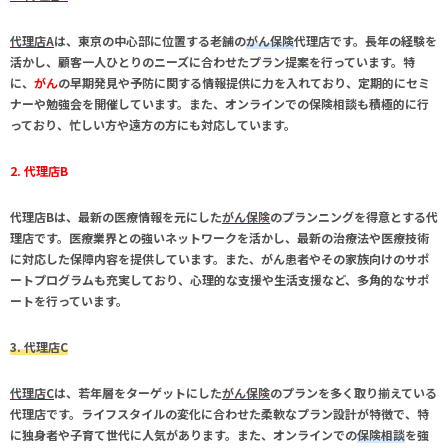
代理店A
は、
東京
の中心部に位置する老舗の
がん保険
代理店です。長年の経験を
活かし、顧客一人ひとりのニーズに合わせたプラン提案を行っています。特
に、
がん
の早期発見や予防に関する情報提供に力を入れており、定期的にセミ
ナーや勉強会を開催しています。また、オンラインでの
保険相談
も積極的に行
っており、忙しい方や遠方の方にも対応しています。
2. 代理店B
代理店B
は、最新の医療情報を元にした
がん保険
のプランニングを得意とする代
理店です。医療業界との強いネットワークを活かし、最新の治療法や医療技術
に対応した保障内容を提供しています。また、
がん
患者やその家族向けのサポ
ートプログラムも充実しており、心理的な支援や生活支援など、多角的なサポ
ートを行っています。
3. 代理店C
代理店C
は、若年層をターゲットにした
がん保険
のプランを多く取り揃えている
代理店です。ライフスタイルの変化に合わせた柔軟なプラン設計が特徴で、特
に独身者や子育て世代に人気があります。また、オンラインでの
保険相談
を強