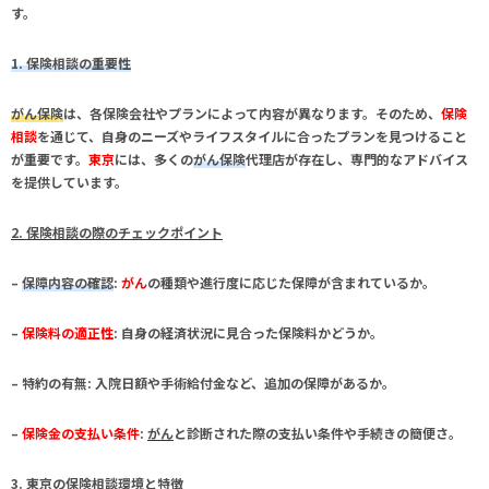
す。
1. 保険相談の重要性
がん保険
は、各保険会社やプランによって内容が異なります。そのため、
保険
相談
を通じて、自身のニーズやライフスタイルに合ったプランを見つけること
が重要です。
東京
には、多くの
がん保険
代理店が存在し、専門的なアドバイス
を提供しています。
2. 保険相談の際のチェックポイント
–
保障内容の確認
:
がん
の種類や進行度に応じた保障が含まれているか。
–
保険料の適正性
: 自身の経済状況に見合った保険料かどうか。
–
特約の有無
: 入院日額や手術給付金など、追加の保障があるか。
–
保険金の支払い条件
:
がん
と診断された際の支払い条件や手続きの簡便さ。
3. 東京の保険相談環境と特徴