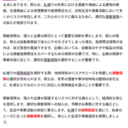
る点にあります。例えば、
札幌
での冬季における雪害や凍結による建物の損
傷、交通事故による修理費用や賠償責任など、日常生活や事業活動において多
くのリスクが存在します。これらのリスクに備えるために、適切な
損害保険
へ
の加入が推奨されます。
損害保険
は、個人と企業の両方にとって重要な役割を果たします。個人の場
合、例えば自動車事故で他人にケガをさせてしまった場合、賠償責任保険があ
れば、自己負担を軽減できます。企業においては、従業員のケガや製品の欠陥
による損害賠償責任をカバーするための保険が必要です。特に、企業の規模や
事業内容に応じて、適切な
損害保険
を選択することが重要です。
札幌
での
保険相談
を検討する際、地域特有のリスクやニーズを考慮した
損害保
険
の選択が求められます。例えば、冬季の雪害や寒冷地特有の建物の劣化な
ど、
札幌
ならではのリスクに対応した保険商品を選ぶことが重要です。
損害保険
は、個人や企業が直面するリスクに対する備えとして、経済的な安心
を提供します。適切な
損害保険
への加入は、予期せぬ事態に対する備えとし
て、生活や事業活動の安定に寄与します。
札幌
での
保険相談
を通じて、自身の
ニーズに合った
損害保険
を選択し、安心した生活や事業運営を実現しましょ
う。