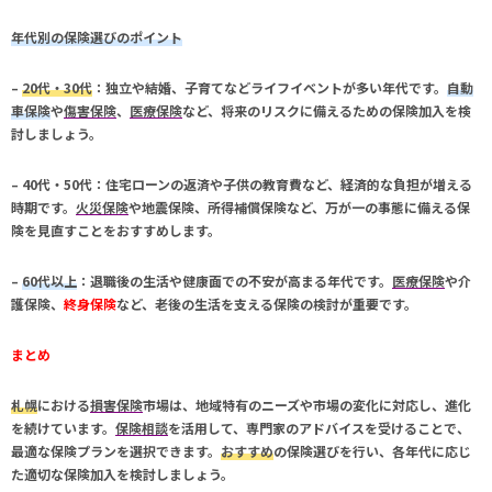
年代別の保険選びのポイント
–
20代・30代
：独立や結婚、子育てなどライフイベントが多い年代です。
自動
車保険
や
傷害保険
、
医療保険
など、将来のリスクに備えるための保険加入を検
討しましょう。
–
40代・50代
：住宅ローンの返済や子供の教育費など、経済的な負担が増える
時期です。
火災保険
や
地震保険
、
所得補償保険
など、万が一の事態に備える保
険を見直すことをおすすめします。
–
60代以上
：退職後の生活や健康面での不安が高まる年代です。
医療保険
や
介
護保険
、
終身保険
など、老後の生活を支える保険の検討が重要です。
まとめ
札幌
における
損害保険
市場は、地域特有のニーズや市場の変化に対応し、進化
を続けています。
保険相談
を活用して、専門家のアドバイスを受けることで、
最適な保険プランを選択できます。
おすすめ
の保険選びを行い、各年代に応じ
た適切な保険加入を検討しましょう。