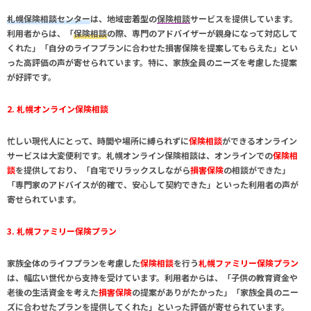
札幌保険相談センター
は、地域密着型の
保険相談
サービスを提供しています。
利用者からは、「
保険相談
の際、専門のアドバイザーが親身になって対応して
くれた」「自分のライフプランに合わせた
損害保険
を提案してもらえた」とい
った高評価の声が寄せられています。特に、家族全員のニーズを考慮した提案
が好評です。
2. 札幌オンライン保険相談
忙しい現代人にとって、時間や場所に縛られずに
保険相談
ができる
オンライン
サービス
は大変便利です。
札幌オンライン保険相談
は、オンラインでの
保険相
談
を提供しており、「自宅でリラックスしながら
損害保険
の相談ができた」
「専門家のアドバイスが的確で、安心して契約できた」といった利用者の声が
寄せられています。
3. 札幌ファミリー保険プラン
家族全体のライフプランを考慮した
保険相談
を行う
札幌ファミリー保険プラン
は、幅広い世代から支持を受けています。利用者からは、「子供の教育資金や
老後の生活資金を考えた
損害保険
の提案がありがたかった」「家族全員のニー
ズに合わせたプランを提供してくれた」といった評価が寄せられています。