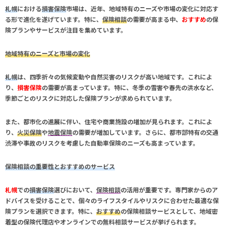
札幌
における
損害保険
市場は、近年、地域特有のニーズや市場の変化に対応す
る形で進化を遂げています。特に、
保険相談
の需要が高まる中、
おすすめ
の保
険プランやサービスが注目を集めています。
地域特有のニーズと市場の変化
札幌
は、四季折々の気候変動や自然災害のリスクが高い地域です。これによ
り、
損害保険
の需要が高まっています。特に、冬季の雪害や春先の洪水など、
季節ごとのリスクに対応した保険プランが求められています。
また、都市化の進展に伴い、住宅や商業施設の増加が見られます。これによ
り、
火災保険
や
地震保険
の需要が増加しています。さらに、都市部特有の交通
渋滞や事故のリスクを考慮した
自動車保険
のニーズも高まっています。
保険相談の重要性とおすすめのサービス
札幌
での
損害保険
選びにおいて、
保険相談
の活用が重要です。専門家からのア
ドバイスを受けることで、個々のライフスタイルやリスクに合わせた最適な保
険プランを選択できます。特に、
おすすめ
の保険相談サービスとして、地域密
着型の保険代理店やオンラインでの無料相談サービスが挙げられます。