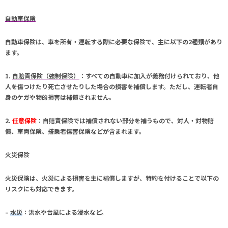
自動車保険
自動車保険
は、車を所有・運転する際に必要な保険で、主に以下の2種類があり
ます。
1.
自賠責保険（強制保険）
：すべての自動車に加入が義務付けられており、他
人を傷つけたり死亡させたりした場合の損害を補償します。ただし、運転者自
身のケガや物的損害は補償されません。
2.
任意保険
：自賠責保険では補償されない部分を補うもので、対人・対物賠
償、車両保険、搭乗者傷害保険などが含まれます。
火災保険
火災保険
は、火災による損害を主に補償しますが、特約を付けることで以下の
リスクにも対応できます。
–
水災
：洪水や台風による浸水など。