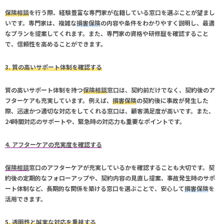
保険相談
を行う際、経験豊富な専門家が在籍している窓口を選ぶことが望まし
いです。専門家は、複雑な
損害保険
の内容や条件をわかりやすく説明し、最適
なプランを提案してくれます。また、専門家の資格や研修歴を確認すること
で、信頼性を高めることができます。
3. 質の高いサポート体制を確認する
質の高いサポート体制を持つ
保険相談
窓口は、契約前だけでなく、契約後のア
フターケアも充実しています。例えば、
損害保険
の契約後に事故が発生した
際、迅速かつ適切な対応をしてくれる窓口は、顧客満足度が高いです。また、
24時間対応のサポートや、緊急時の対応力も重要なポイントです。
4. アフターケアの充実度を確認する
保険相談
窓口のアフターケアが充実しているかを確認することも大切です。契
約後の定期的なフォローアップや、契約内容の見直し提案、事故発生時のサポ
ート体制など、長期的な関係を築ける窓口を選ぶことで、安心して
損害保険
を
活用できます。
5. 透明性と誠実な対応を重視する