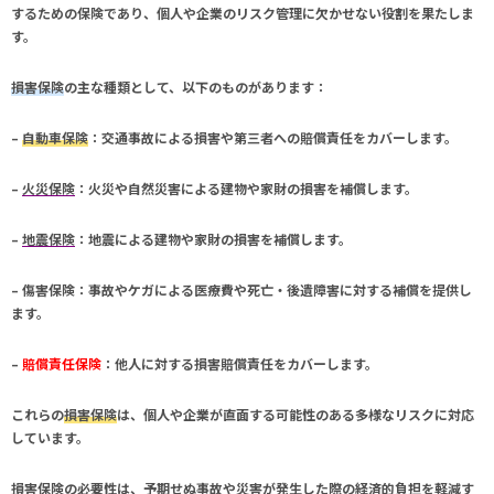
するための保険であり、個人や企業のリスク管理に欠かせない役割を果たしま
す。
損害保険
の主な種類として、以下のものがあります：
–
自動車保険
：交通事故による損害や第三者への賠償責任をカバーします。
–
火災保険
：火災や自然災害による建物や家財の損害を補償します。
–
地震保険
：地震による建物や家財の損害を補償します。
–
傷害保険
：事故やケガによる医療費や死亡・後遺障害に対する補償を提供し
ます。
–
賠償責任保険
：他人に対する損害賠償責任をカバーします。
これらの
損害保険
は、個人や企業が直面する可能性のある多様なリスクに対応
しています。
損害保険
の必要性は、予期せぬ事故や災害が発生した際の経済的負担を軽減す