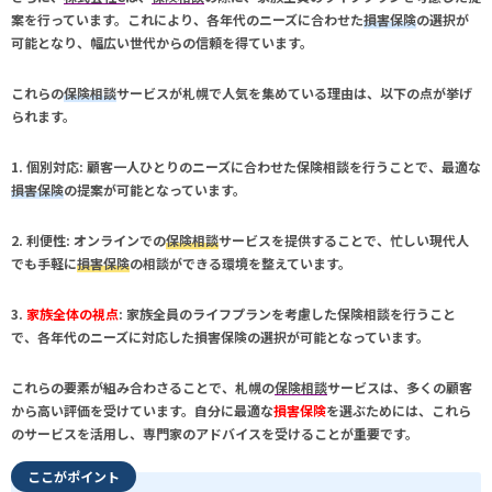
案を行っています。これにより、各年代のニーズに合わせた
損害保険
の選択が
可能となり、幅広い世代からの信頼を得ています。
これらの
保険相談
サービスが
札幌
で人気を集めている理由は、以下の点が挙げ
られます。
1.
個別対応
: 顧客一人ひとりのニーズに合わせた
保険相談
を行うことで、最適な
損害保険
の提案が可能となっています。
2.
利便性
: オンラインでの
保険相談
サービスを提供することで、忙しい現代人
でも手軽に
損害保険
の相談ができる環境を整えています。
3.
家族全体の視点
: 家族全員のライフプランを考慮した
保険相談
を行うこと
で、各年代のニーズに対応した
損害保険
の選択が可能となっています。
これらの要素が組み合わさることで、
札幌
の
保険相談
サービスは、多くの顧客
から高い評価を受けています。自分に最適な
損害保険
を選ぶためには、これら
のサービスを活用し、専門家のアドバイスを受けることが重要です。
ここがポイント