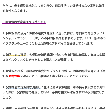
ただし、傷害保険は病気によるケガや、日常生活での偶然性のない事故は補償
対象外となります。
一般消費者が意識すべきポイント
1.
保険相談の活用
：保険の選択や見直しに迷った際は、専門家であるファイナ
ンシャル・プランナー（FP）への
保険相談
をおすすめします。FPは、個々のラ
イフプランやニーズに合わせた適切なアドバイスを提供してくれます。
2.
補償内容の確認
：各保険の補償範囲や特約内容を詳細に確認し、自身の生活
スタイルやリスクに合ったものを選ぶことが重要です。
3.
保険料の比較
：複数の保険会社やプランを比較し、同等の補償内容でより適
切な
損害保険
を選ぶことで、無駄な支出を抑えることができます。
4.
契約内容の定期的な見直し
：生活環境や家族構成、車の使用状況などが変わ
った際は、契約内容の見直しを行い、必要な補償が確保されているか確認しま
しょう。
5.
信頼できる代理店の選択
：
札幌
などの地域で
損害保険
を検討する際は、信頼