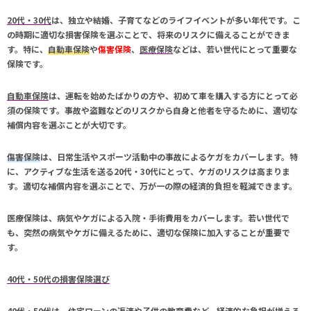
20代・30代
は、独立や結婚、子育てなどのライフイベントが多い年代です。こ
の時期に適切な
損害保険
を選ぶことで、将来のリスクに備えることができま
す。特に、
自動車保険
や
傷害保険
、
医療保険
などは、若い世代にとって重要な
保険です。
自動車保険
は、運転を始めたばかりの方や、初めて車を購入する方にとって必
須の保険です。事故や盗難などのリスクから自身と他者を守るために、適切な
補償内容を選ぶことが大切です。
傷害保険
は、日常生活やスポーツ活動中の事故によるケガをカバーします。特
に、アクティブな生活を送る20代・30代にとって、ケガのリスクは高まりま
す。適切な補償内容を選ぶことで、万が一の際の経済的負担を軽減できます。
医療保険
は、病気やケガによる入院・手術費用をカバーします。若い世代で
も、突然の病気やケガに備えるために、適切な保険に加入することが重要で
す。
40代・50代の損害保険選び
40代・50代
は、住宅ローンの返済や子供の教育費など、経済的な負担が増える