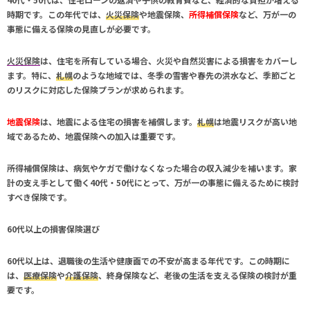
時期です。この年代では、
火災保険
や
地震保険
、
所得補償保険
など、万が一の
事態に備える保険の見直しが必要です。
火災保険
は、住宅を所有している場合、火災や自然災害による損害をカバーし
ます。特に、
札幌
のような地域では、冬季の雪害や春先の洪水など、季節ごと
のリスクに対応した保険プランが求められます。
地震保険
は、地震による住宅の損害を補償します。
札幌
は地震リスクが高い地
域であるため、地震保険への加入は重要です。
所得補償保険
は、病気やケガで働けなくなった場合の収入減少を補います。家
計の支え手として働く40代・50代にとって、万が一の事態に備えるために検討
すべき保険です。
60代以上の損害保険選び
60代以上
は、退職後の生活や健康面での不安が高まる年代です。この時期に
は、
医療保険
や
介護保険
、
終身保険
など、老後の生活を支える保険の検討が重
要です。