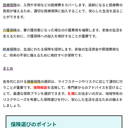
医療保険
は、入院や手術などの医療費をカバーします。高齢になると医療費の
負担が増えるため、適切な医療保険に加入することで、安心した生活を送るこ
とができます。
介護保険
は、要介護状態になった場合の介護費用を補償します。老後の生活を
支えるために、介護保険への加入を検討することが重要です。
終身保険
は、生涯にわたる保障を提供します。老後の生活資金や葬儀費用な
ど、将来の不安に備えるために検討すべき保険です。
まとめ
各年代における
損害保険
の選択は、ライフステージやリスクに応じて適切に行
うことが重要です。
保険相談
を活用して、専門家からのアドバイスを受けるこ
とで、最適な保険プランを選択できます。
札幌
にお住まいの方は、地域特有の
リスクやニーズを考慮した保険選びを行い、安心した生活を送るための備えを
しましょう。
保険選びのポイント