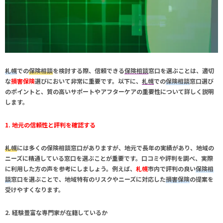
札幌
での
保険相談
を検討する際、信頼できる
保険相談
窓口を選ぶことは、適切
な
損害保険
選びにおいて非常に重要です。以下に、
札幌
での
保険相談
窓口選び
のポイントと、質の高いサポートやアフターケアの重要性について詳しく説明
します。
1. 地元の信頼性と評判を確認する
札幌
には多くの
保険相談
窓口がありますが、地元で長年の実績があり、地域の
ニーズに精通している窓口を選ぶことが重要です。口コミや評判を調べ、実際
に利用した方の声を参考にしましょう。例えば、
札幌
市内で評判の良い
保険相
談
窓口を選ぶことで、地域特有のリスクやニーズに対応した
損害保険
の提案を
受けやすくなります。
2. 経験豊富な専門家が在籍しているか