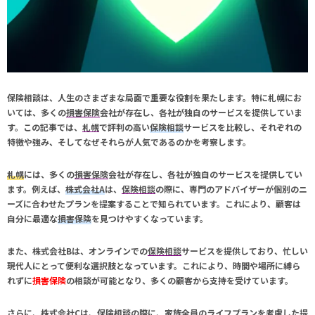
保険相談
は、人生のさまざまな局面で重要な役割を果たします。特に
札幌
にお
いては、多くの
損害保険
会社が存在し、各社が独自のサービスを提供していま
す。この記事では、
札幌
で評判の高い
保険相談
サービスを比較し、それぞれの
特徴や強み、そしてなぜそれらが人気であるのかを考察します。
札幌
には、多くの
損害保険
会社が存在し、各社が独自のサービスを提供してい
ます。例えば、
株式会社A
は、
保険相談
の際に、専門のアドバイザーが個別のニ
ーズに合わせたプランを提案することで知られています。これにより、顧客は
自分に最適な
損害保険
を見つけやすくなっています。
また、
株式会社B
は、オンラインでの
保険相談
サービスを提供しており、忙しい
現代人にとって便利な選択肢となっています。これにより、時間や場所に縛ら
れずに
損害保険
の相談が可能となり、多くの顧客から支持を受けています。
さらに、
株式会社C
は、
保険相談
の際に、家族全員のライフプランを考慮した提