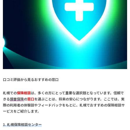
口コミ評価から見るおすすめの窓口
札幌
での
保険相談
は、多くの方にとって重要な選択肢となっています。信頼で
きる
損害保険
の
窓口
を選ぶことは、将来の安心につながります。ここでは、実
際の利用者の体験談やフィードバックをもとに、
札幌
でおすすめの
保険相談
サ
ービスをご紹介します。
1. 札幌保険相談センター