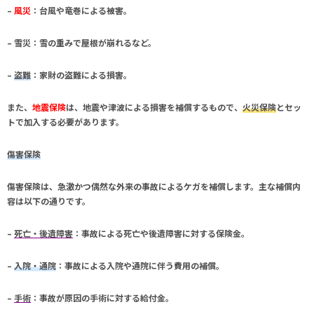
–
風災
：台風や竜巻による被害。
–
雪災
：雪の重みで屋根が崩れるなど。
–
盗難
：家財の盗難による損害。
また、
地震保険
は、地震や津波による損害を補償するもので、
火災保険
とセッ
トで加入する必要があります。
傷害保険
傷害保険
は、急激かつ偶然な外来の事故によるケガを補償します。主な補償内
容は以下の通りです。
–
死亡・後遺障害
：事故による死亡や後遺障害に対する保険金。
–
入院・通院
：事故による入院や通院に伴う費用の補償。
–
手術
：事故が原因の手術に対する給付金。