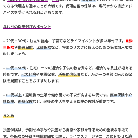
できる代理店を選ぶことが大切です。代理店型の保険は、専門家から直接アド
バイスを受けられる利点があります。
年代別の保険選びのポイント
–
20代・30代
：独立や結婚、子育てなどライフイベントが多い年代です。
自動
車保険
や
傷害保険
、
医療保険
など、将来のリスクに備えるための保険加入を検
討しましょう。
–
40代・50代
：住宅ローンの返済や子供の教育費など、経済的な負担が増える
時期です。
火災保険
や
地震保険
、
所得補償保険
など、万が一の事態に備える保
険を見直すことをおすすめします。
–
60代以上
：退職後の生活や健康面での不安が高まる年代です。
医療保険
や
介
護保険
、
終身保険
など、老後の生活を支える保険の検討が重要です。
まとめ
損害保険は、予期せぬ事故や災害から自身や家族を守るための重要な手段で
す。各保険の特徴や補償範囲を理解し、ライフステージやニーズに合わせた適