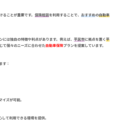
けることが重要です。
保険相談
を利用することで、
おすすめ
の
自動車
ンには独自の特徴や利点があります。例えば、
平民市
に拠点を置く
平
じて個々のニーズに合わせた
自動車保険
プランを提案しています。
ます：
マイズが可能。
心して利用できる環境を提供。