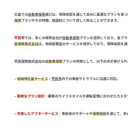
広島
での
自動車保険
選びは、
保険相談
を通じて自分に最適なプランを見つ
保険
プランやその特徴、
相談料
について詳しく知ることができます。
平民市
では、多くの保険会社が
自動車保険
プランを提供しており、各プラ
民保険株式会社
は、地域密着型のサービスを提供しており、
保険相談
を通
平民保険株式会社
の
自動車保険
プランの特徴として、以下の点が挙げられ
–
地域特化型サービス
：
平民市
内での事故やトラブルに迅速に対応。
–
柔軟なプラン設計
：顧客のライフスタイルや運転習慣に合わせたカスタ
–
充実したアフターサービス
：事故後のサポートや
保険相談
を通じて、安