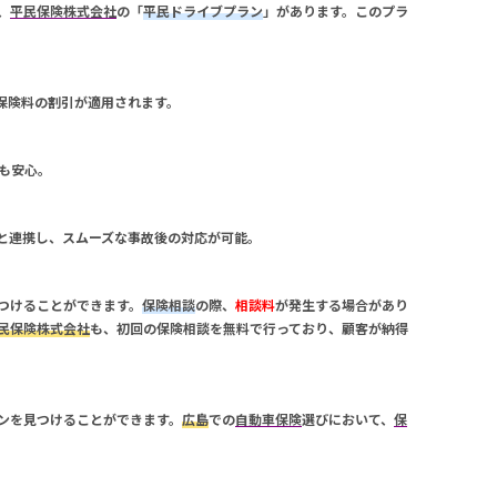
、
平民保険株式会社
の「
平民ドライブプラン
」があります。このプラ
保険料の割引が適用されます。
も安心。
と連携し、スムーズな事故後の対応が可能。
つけることができます。
保険相談
の際、
相談料
が発生する場合があり
民保険株式会社
も、初回の
保険相談
を無料で行っており、顧客が納得
ンを見つけることができます。
広島
での
自動車保険
選びにおいて、
保