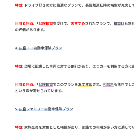
特徴
: ドライブ好きの方に最適なプランで、長距離運転時の補償が充実し
利用者評価
: 「
保険相談
を受けて、
おすすめ
されたプランで、
相談料
も無
の評価があります。
4. 広島エコ自動車保険プラン
特徴
: 環境に配慮した車両に対する割引があり、エコカーを利用する方に
利用者評価
: 「
保険相談
でこのプランを
おすすめ
され、
相談料
も無料でし
という声が寄せられています。
5. 広島ファミリー自動車保険プラン
特徴
: 家族全員を対象とした補償があり、家族での利用が多い方に適して