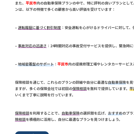
また、
平民市
内の
自動車保険
プランの中で、特に評判の良いプランとして
ンは、以下の特徴で多くの顧客から高い評価を受けています：
–
運転履歴に基づく割引制度
：安全運転を心がけるドライバーに対して、
–
事故対応の迅速さ
：24時間対応の事故受付サービスを提供し、緊急時に
–
地域密着型のサポート
：
平民市
内の提携修理工場やレンタカーサービス
保険相談
を通じて、これらのプランの詳細や自分に最適な
自動車保険
を見
ますが、多くの保険会社では初回の
保険相談
を無料で提供しています。
平
いくまで丁寧に説明を行っています。
保険相談
を利用することで、
自動車保険
の選択肢を広げ、
おすすめ
のプラ
険相談
を積極的に活用し、自分に最適なプランを見つけましょう。