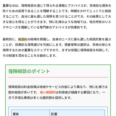
重要なのは、
保険相談
を通じて得られる情報とアドバイスが、将来的な損失を
防ぐための投資であることを理解することです。時間をかけてじっくりと相談
することで、自分に最も適した保険を見つけることができ、その結果として大
きな安心を得ることができます。特に札幌のような地域では、地元特有のリス
クやニーズを理解している専門家のアドバイスが効果的です。
最終的に、
相談料
の相場を把握し、自身のニーズに最も適した相談形態を選ぶ
ことが、効果的な保険選びを可能にします。損害保険の選択は、将来の安心を
保障するための重要なステップですので、まずは気軽に保険相談を利用して、
その知識を深めることをお勧めします。
保険相談のポイント
保険相談
の料金相場は地域やサービス内容により異なり、特に札幌では
無料相談が多いです。
高い相談料
は利用者が躊躇する要因になり、一
方で手頃な費用は多くの選択肢を提供します。
要素
影響