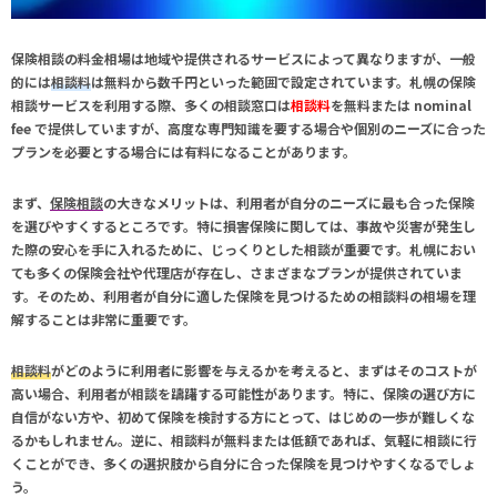
保険相談の料金相場は地域や提供されるサービスによって異なりますが、一般
的には
相談料
は無料から数千円といった範囲で設定されています。札幌の保険
相談サービスを利用する際、多くの相談窓口は
相談料
を無料または nominal
fee で提供していますが、高度な専門知識を要する場合や個別のニーズに合った
プランを必要とする場合には有料になることがあります。
まず、
保険相談
の大きなメリットは、利用者が自分のニーズに最も合った保険
を選びやすくするところです。特に損害保険に関しては、事故や災害が発生し
た際の安心を手に入れるために、じっくりとした相談が重要です。札幌におい
ても多くの保険会社や代理店が存在し、さまざまなプランが提供されていま
す。そのため、利用者が自分に適した保険を見つけるための
相談料
の相場を理
解することは非常に重要です。
相談料
がどのように利用者に影響を与えるかを考えると、まずはそのコストが
高い場合、利用者が相談を躊躇する可能性があります。特に、保険の選び方に
自信がない方や、初めて保険を検討する方にとって、はじめの一歩が難しくな
るかもしれません。逆に、
相談料
が無料または低額であれば、気軽に相談に行
くことができ、多くの選択肢から自分に合った保険を見つけやすくなるでしょ
う。