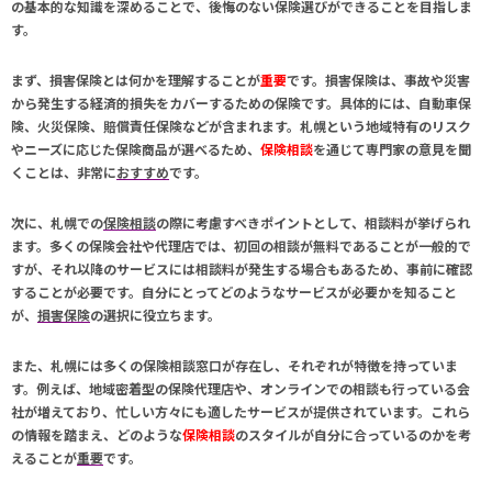
の基本的な知識を深めることで、後悔のない保険選びができることを目指しま
す。
まず、損害保険とは何かを理解することが
重要
です。損害保険は、事故や災害
から発生する経済的損失をカバーするための保険です。具体的には、自動車保
険、火災保険、賠償責任保険などが含まれます。札幌という地域特有のリスク
やニーズに応じた保険商品が選べるため、
保険相談
を通じて専門家の意見を聞
くことは、非常に
おすすめ
です。
次に、札幌での
保険相談
の際に考慮すべきポイントとして、相談料が挙げられ
ます。多くの保険会社や代理店では、初回の相談が無料であることが一般的で
すが、それ以降のサービスには相談料が発生する場合もあるため、事前に確認
することが必要です。自分にとってどのようなサービスが必要かを知ること
が、
損害保険
の選択に役立ちます。
また、札幌には多くの保険相談窓口が存在し、それぞれが特徴を持っていま
す。例えば、地域密着型の保険代理店や、オンラインでの相談も行っている会
社が増えており、忙しい方々にも適したサービスが提供されています。これら
の情報を踏まえ、どのような
保険相談
のスタイルが自分に合っているのかを考
えることが
重要
です。