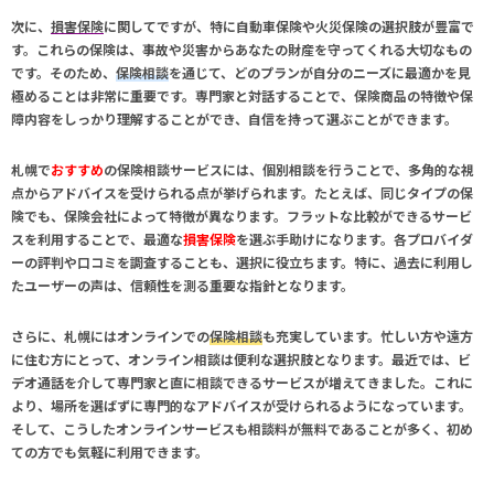
次に、
損害保険
に関してですが、特に自動車保険や火災保険の選択肢が豊富で
す。これらの保険は、事故や災害からあなたの財産を守ってくれる大切なもの
です。そのため、
保険相談
を通じて、どのプランが自分のニーズに最適かを見
極めることは非常に重要です。専門家と対話することで、保険商品の特徴や保
障内容をしっかり理解することができ、自信を持って選ぶことができます。
札幌で
おすすめ
の保険相談サービスには、個別相談を行うことで、多角的な視
点からアドバイスを受けられる点が挙げられます。たとえば、同じタイプの保
険でも、保険会社によって特徴が異なります。フラットな比較ができるサービ
スを利用することで、最適な
損害保険
を選ぶ手助けになります。各プロバイダ
ーの評判や口コミを調査することも、選択に役立ちます。特に、過去に利用し
たユーザーの声は、信頼性を測る重要な指針となります。
さらに、札幌にはオンラインでの
保険相談
も充実しています。忙しい方や遠方
に住む方にとって、オンライン相談は便利な選択肢となります。最近では、ビ
デオ通話を介して専門家と直に相談できるサービスが増えてきました。これに
より、場所を選ばずに専門的なアドバイスが受けられるようになっています。
そして、こうしたオンラインサービスも
相談料
が無料であることが多く、初め
ての方でも気軽に利用できます。