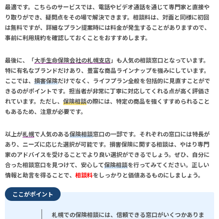
最適です。こちらのサービスでは、電話やビデオ通話を通じて専門家と直接や
り取りができ、疑問点をその場で解決できます。相談料は、対面と同様に初回
は無料ですが、詳細なプラン提案時には料金が発生することがありますので、
事前に利用規約を確認しておくことをおすすめします。
最後に、「
大手生命保険会社の札幌支店
」も人気の相談窓口となっています。
特に有名なブランドだけあり、豊富な商品ラインナップを強みにしています。
ここでは、
損害保険
だけでなく、ライフプラン全般を包括的に見直すことがで
きるのがポイントです。担当者が非常に丁寧に対応してくれる点が高く評価さ
れています。ただし、
保険相談
の際には、特定の商品を強くすすめられること
もあるため、注意が必要です。
以上が
札幌
で人気のある
保険相談
窓口の一部です。それぞれの窓口には特長が
あり、ニーズに応じた選択が可能です。
損害保険
に関する相談は、やはり専門
家のアドバイスを受けることでより良い選択ができるでしょう。ぜひ、自分に
合った相談窓口を見つけて、安心して
保険相談
を行ってみてください。正しい
情報と助言を得ることで、
相談料
をしっかりと価値あるものにしましょう。
ここがポイント
札幌での保険相談には、信頼できる窓口がいくつかありま