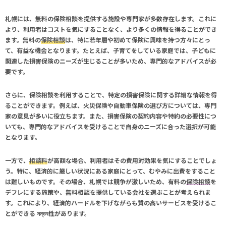
札幌には、無料の
保険相談
を提供する施設や専門家が多数存在します。これに
より、利用者はコストを気にすることなく、より多くの情報を得ることができ
ます。無料の
保険相談
は、特に若年層や初めて保険に興味を持つ方々にとっ
て、有益な機会となります。たとえば、子育てをしている家庭では、子どもに
関連した損害保険のニーズが生じることが多いため、専門的なアドバイスが必
要です。
さらに、
保険相談
を利用することで、特定の損害保険に関する詳細な情報を得
ることができます。例えば、火災保険や自動車保険の選び方については、専門
家の意見が多いに役立ちます。また、損害保険の契約内容や特約の必要性につ
いても、専門的なアドバイスを受けることで自身のニーズに合った選択が可能
となります。
一方で、
相談料
が高額な場合、利用者はその費用対効果を気にすることでしょ
う。特に、経済的に厳しい状況にある家庭にとって、むやみに出費をすること
は難しいものです。その場合、札幌では競争が激しいため、有料の
保険相談
を
デフレにする施策や、無料相談を提供している会社を選ぶことが考えられま
す。これにより、経済的ハードルを下げながらも質の高いサービスを受けるこ
とができる সম্ভব性があります。