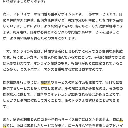
に相談することができます。
次に、アドバイザーの専門性も重要なポイントです。一部のサービスでは、自
動車保険や火災保険、賠償責任保険など、特定の分野に特化した専門家が在籍
しています。これにより、より具体的で深い知識をもとにした提案が期待でき
ます。利用者は、自身が必要とする分野の専門性が高いサービスを選ぶこと
が、より良い結果を得るためのカギとなります。
一方、オンライン相談は、時間や場所にとらわれずに利用できる便利な選択肢
です。特に忙しい方や、
札幌
以外に住んでいる方にとって、手軽に相談できるの
は大きな魅力です。オンライン相談の場合、相談料が低めに設定されているこ
とが多く、コストパフォーマンスを重視する方にはおすすめです。
保険相談を行う際には、
相談料
やサービスの料金体系も重要です。無料相談を
提供するサービスも多く存在しますが、その際に注意が必要なのは、その後の
保険加入に際して、手数料やコミッションが加算される場合があることです。
しっかりと事前に確認しておくことで、後のトラブルを避けることができま
す。
また、過去の利用者の口コミや評価もサービス選定には欠かせません。特に
札
幌
では、地域に密着したサービスが多く、ローカルな特性を考慮したアドバイ