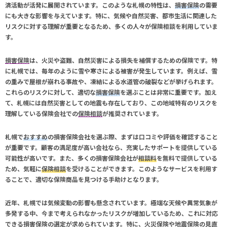
済活動が活発に展開されています。このような札幌の特性は、
損害保険
の需要
にも大きな影響を与えています。特に、気候や自然災害、都市生活に関連した
リスクに対する理解が重要となるため、多くの人々が
保険相談
を利用していま
す。
損害保険
は、火災や盗難、自然災害による損失を補償するための保険です。特
に札幌では、毎年のように雪や寒さによる被害が発生しています。例えば、雪
の重みで屋根が崩れる事故や、凍結による水道管の破裂などが挙げられます。
これらのリスクに対して、適切な
損害保険
を選ぶことは非常に重要です。加え
て、札幌には自然災害としての地震も存在しており、この地域特有のリスクを
理解している保険会社での
保険相談
が推奨されています。
札幌で
おすすめ
の損害保険会社を選ぶ際、まずは口コミや評価を確認すること
が重要です。顧客の満足度が高い会社なら、充実したサポートを提供している
可能性が高いです。また、多くの損害保険会社が
相談料
を無料で提供している
ため、気軽に
保険相談
を受けることができます。このようなサービスを利用す
ることで、適切な保険商品を見つける手助けとなります。
近年、札幌では気候変動の影響も懸念されています。極端な天候や異常気象が
多発する中、今まで考えられなかったリスクが増加しているため、これに対応
できる
損害保険
の選定が求められています。特に、火災保険や地震保険の見直