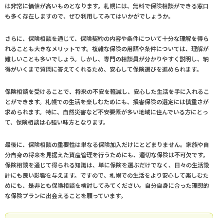
は非常に価値が高いものとなります。札幌には、無料で保険相談ができる窓口
も多く存在しますので、ぜひ利用してみてはいかがでしょうか。
さらに、保険相談を通じて、保険契約の内容や条件について十分な理解を得ら
れることも大きなメリットです。複雑な保険の用語や条件については、理解が
難しいことも多いでしょう。しかし、専門の相談員が分かりやすく説明し、納
得がいくまで質問に答えてくれるため、安心して保険選びを進められます。
保険相談を受けることで、将来の不安を軽減し、安心した生活を手に入れるこ
とができます。札幌での生活を楽しむためにも、損害保険の選定には慎重さが
求められます。特に、自然災害など不安要素が多い地域に住んでいる方にとっ
て、保険相談は心強い味方となります。
最後に、保険相談の
重要
性は単なる保険加入だけにとどまりません。家族や自
分自身の将来を見据えた資産管理を行うためにも、適切な保険は不可欠です。
保険相談を通じて得られる知識は、単に保険を選ぶだけでなく、日々の生活設
計にも良い影響を与えます。ですので、札幌での生活をより安心して楽しむた
めにも、是非とも保険相談を検討してみてください。自分自身に合った理想的
な保険プランに出会えることを願っています。