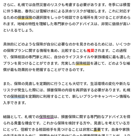
さらに、札幌では自然災害のリスクも考慮する必要があります。冬季には積雪
に伴う事故、春先には雪解け水による洪水リスクが増加します。これに対応す
るための
損害保険
の選択肢をしっかり相談できる場所を見つけることが求めら
れます。地域の特性を理解した専門家からのアドバイスは、非常に価値が高い
といえるでしょう。
具体的にどのような保険が自分に必要なのかを見きわめるためには、いくつか
の保険プランに関する情報を集め、比較することも
推奨
されます。この過程
で、保険相談の専門家と共に、自分のライフスタイルや家族構成に最も適した
プランを見つけることができます。充実した
保険相談
を通じて、どのような補
償が最も効果的かを把握することができるのです。
また、保険の見直しを定期的に行うことも大切です。生活環境の変化や新たな
リスクが発生した際には、損害保険の内容を再評価する必要があります。札幌
での
保険相談
を定期的に利用することで、新しいプランやキャンペーン情報も
入手できます。
結論として、札幌での
保険相談
は、損害保険に関する専門的なアドバイスを得
られる貴重な機会です。これから保険を検討する方や、見直しを考えている方
にとって、信頼できる相談相手を見つけることは非常に
重要
です。自身や家族
の生活を守るために、時間をかけて自分に合った
損害保険
を選ぶことが、より