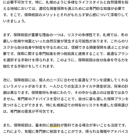
に必要不可欠です。特に、札幌のように多様なライフスタイルと自然環境を抱
える地域においては、適切な損害保険を選ぶためには専門的な知識が必要で
す。そこで、保険相談のメリットとそれがもたらす安心感について深堀りして
いきましょう。
まず、保険相談が
重要
な理由の一つは、リスクの多様性です。札幌では、冬の
厳しい気候や地震といった自然災害が発生する可能性があります。これらのリ
スクから自分自身や財産を守るためには、信頼できる損害保険を選ぶことが必
要です。保険に関する専門知識を持つ相談員と連携することで、最適なプラン
を選択する手助けを得られます。このように、保険相談は自分自身を守る力を
強化する手助けをしてくれます。
次に、保険相談には、個人のニーズに合わせた最適なプランを提案してくれる
というメリットがあります。一人ひとりの生活スタイルや資産状況、将来の計
画は異なります。保険商材も多岐にわたり、その中から選ぶのは容易ではあり
ません。専門家のアドバイスを受けることで、自分に最も適した保険プランを
見つけることができます。特に札幌周辺での特有のリスクを考慮した保険選び
は、専門家の意見が不可欠です。
また、保険相談は、基本的に
相談料
が無料である場合が多いことも注目です。
これにより、気軽に専門家に相談することができ、得られる情報やアドバイス