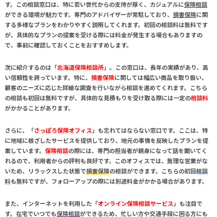
す。この相談窓口は、特に若い世代からの支持が厚く、カジュアルに
保険相談
ができる環境が魅力です。専門のアドバイザーが常駐しており、
損害保険
に関
する多様なプランをわかりやすく説明してくれます。初回の
相談料
は無料です
が、具体的なプランの提案を受ける際には料金が発生する場合もありますの
で、事前に確認しておくことをおすすめします。
次に紹介するのは「
北海道保険相談所
」。この窓口は、長年の実績があり、高
い信頼性を誇っています。特に、
損害保険
に関しては幅広い商品を取り扱い、
顧客のニーズに応じた詳細な調査を行いながら相談を進めてくれます。こちら
の相談も初回は無料ですが、具体的な見積もりを受け取る際には一定の
相談料
がかかることがあります。
さらに、「
さっぽろ保険オフィス
」も忘れてはならない窓口です。ここは、特
に地域に根ざしたサービスを提供しており、地元の事情を反映したプランを提
案しています。
保険相談
の際には、専門の担当者が親身になって話を聞いてく
れるので、利用者からの評判も良好です。このオフィスでは、無理な営業がな
いため、リラックスした状態で
損害保険
の相談ができます。こちらの初回
相談
料
も無料ですが、フォローアップの際には別途料金がかかる場合があります。
また、インターネットを利用した「
オンライン保険相談サービス
」も注目で
す。在宅でいつでも
保険相談
ができるため、忙しい方や交通手段に困る方にも