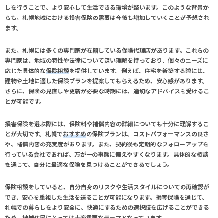
しを行うことで、より安心して生活できる環境が整います。このような背景か
らも、札幌地域における損害保険の需要は今後も増加していくことが予想され
ます。
また、札幌には多くの専門家が在籍している保険代理店があります。これらの
専門家は、地域の特性や法律について深い理解を持っており、個々のニーズに
応じた具体的な
保険相談
を提供しています。例えば、住宅を新築する際には、
建物や土地に適した保険プランを提案してもらえるため、安心感があります。
さらに、保険の見直しや更新が必要な時期には、適切なアドバイスを受けるこ
とが可能です。
損害保険を選ぶ際には、保険料や補償内容の詳細についても十分に理解するこ
とが大切です。札幌で
おすすめ
の保険プランは、コストパフォーマンスの良さ
や、補償内容の充実度があります。また、契約後も定期的なフォローアップを
行っている会社であれば、万が一の事態に備えやすくなります。具体的な相談
を通じて、自分に最適な保険を見つけることができるでしょう。
保険相談をしていると、自分自身のリスクや生活スタイルについての再確認が
でき、安心を重視した生活を送ることが可能になります。
損害保険
を通じて、
札幌での暮らしをより安全に、快適にするための選択肢を広げることができる
ため、地域住民にとっては大変重要なテーマとなっています。