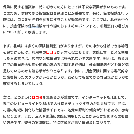
保険に関する相談は、特に初めての方にとっては不安な要素が多いものです。
このため、信頼できる相談窓口を選ぶことが重要です。特に、
保険相談
を行う
際には、口コミや評価を参考にすることが効果的です。ここでは、札幌を中心
に、
損害保険
の
保険相談
を行う際のおすすめのポイントと、相談窓口の選び方
について詳しく解説します。
まず、札幌には多くの
保険相談
窓口がありますが、その中から信頼できる場所
を見つけるには、利用者の
口コミ
が非常に役立ちます。実際にサービスを利用
した人の意見は、広告や公式情報では得られない生の声です。例えば、ある窓
口での担当者の対応や相談の進め方に関する評価は、他の利用者がどれほど満
足しているのかを知る手がかりとなります。特に、
損害保険
に関する専門的な
知識を持ったスタッフがいるかどうか、安心して相談できる雰囲気かどうかを
確認すると良いでしょう。
次に、どのように
口コミ
を集めるかが重要です。インターネットを活用して、
専門のレビューサイトやSNSでの投稿をチェックするのが効果的です。特に、
札幌の地域に特化した情報サイトでは、地元の評判や傾向が知れるため、参考
になります。また、友人や家族に実際に利用したことがあるか質問するのも良
い方法です。彼らの実体験は、特に信頼度が高い情報源となります。